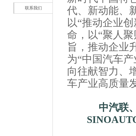
代、新动能、
联系我们
以“推动企业创
命，以“聚人聚
旨，推动企业
为“中国汽车产
向往献智力、
车产业高质量
中汽联、C
SINOAU