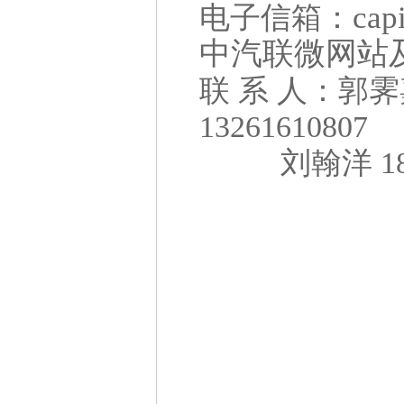
电子信箱：
cap
中汽联微网站及微
联 系 人：郭霁嘉
13261610807
刘翰洋 18022