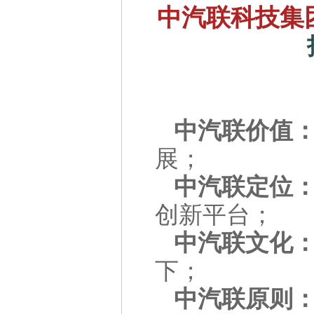
中汽联科技集
中汽联价值
展；
中汽联定位
创新平台；
中汽联文化
下；
中汽联原则