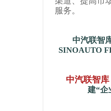
渠道、提高市场
服务。
中汽联智库、
SINOAUTO
中汽联智
建“企