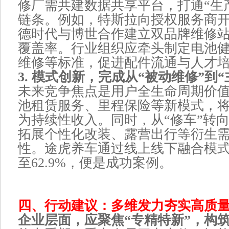
修厂需共建数据共享平台，打通“生产
链条。例如，特斯拉向授权服务商
德时代与博世合作建立双品牌维修
覆盖率。行业组织应牵头制定电池
维修等标准，促进配件流通与人才
3. 模式创新，完成从“被动维修”到
未来竞争焦点是用户全生命周期价
池租赁服务、里程保险等新模式，
为持续性收入。同时，从“修车”转向
拓展个性化改装、露营出行等衍生
性。途虎养车通过线上线下融合模
至62.9%，便是成功案例。
四、行动建议：多维发力夯实高质
企业层面，应聚焦“专精特新”，构