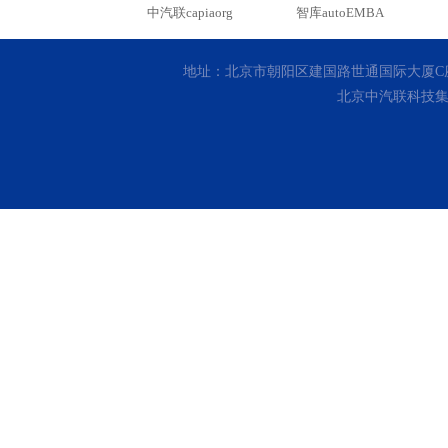
中汽联capiaorg
智库autoEMBA
地址：北京市朝阳区建国路世通国际大厦C座10层 客
北京中汽联科技