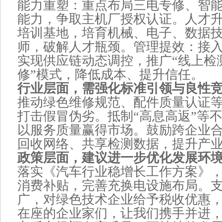
能力重塑：重点布局三电专修、智
能力，争取主机厂授权认证。人才
培训基地，培育机械、电子、数据
师，破解人才瓶颈。管理提效：接
实现供应链动态调控，推广“线上检
修”模式，降低成本、提升信任。
行业层面，需强化标准引领与良性
推动绿色维修规范、配件质量认证
打击假冒伪劣。抵制“高息高返”等
以服务质量赢得市场。鼓励跨企业
回收网络、共享检测数据，提升产
政策层面，建议进一步优化发展环
落实《汽车行业稳增长工作方案》
消费补贴，完善充换电设施布局。
广，对绿色技术企业给予税收优惠
在座的企业家们，让我们携手并进