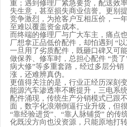
重；遇到修理厂紧急要货，配送效
失生意，甚至损失商业信誉。更别
竞争激烈，为抢客户互相压价，一
至难以覆盖资金成本。
而终端的修理厂与广大车主，痛点
厂想拿正品低价配件，却怕遇到 “以
一旦用了劣质配件，既砸口碑又可
做保养、修车时，总担心配件 “贵了”
病大修”等多重套路，经过多层分销
涨，还难辨真伪。
更值得关注的是，行业正经历深刻
能源汽车渗透率不断提升，三电系
配件涌现，传统生产分销模式已跟
面，数字化浪潮倒逼行业升级，但
“靠经验进货”、“靠人脉铺货” 的
化既没方向也没资源，只能原地打