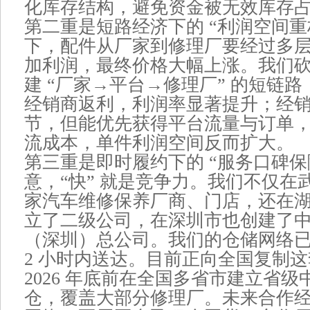
化库存结构，避免资金被无效库存
第二重是短路经济下的 “利润空间重
下，配件从厂家到修理厂要经过多
加利润，最终价格大幅上涨。我们
建 “厂家→平台→修理厂” 的短链
经销商返利，利润率显著提升；经
节，但能优先获得平台流量与订单
流成本，单件利润空间反而扩大。
第三重是即时履约下的 “服务口碑保
意，“快” 就是竞争力。我们不仅在
家汽车维修保养厂商、门店，还在
立了二级公司，在深圳市也创建了
（深圳）总公司。我们的仓储网络
2 小时内送达。目前正向全国复制
2026 年底前在全国多省市建立省
仓，覆盖大部分修理厂。未来合作