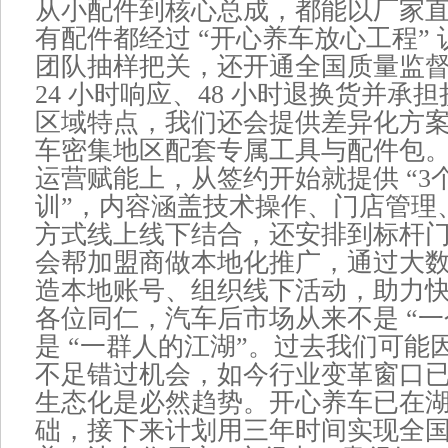
从小配件到核心总成，都能以厂家
有配件都经过 “开心养车放心工程”
团队抽样把关，还开通全国质量监
24 小时响应、48 小时退换货并承
区域特点，我们还会提供差异化方
车密集地区配套专属工具与配件包
运营赋能上，从签约开始就提供 “3
训”，内容涵盖技术操作、门店管理
方式线上线下结合，还安排到标杆
会帮加盟商做本地化推广，通过大
造本地账号、组织线下活动，助力
各位同仁，汽车后市场从来不是 “一
是 “一群人的江湖”。过去我们可能
不足错过机会，如今行业变革窗口
生态化是必然趋势。开心养车已在
础，接下来计划用三年时间实现全