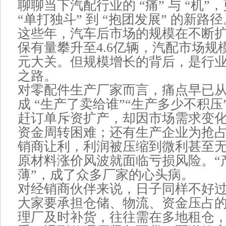
聊聊当下汽配行业的 “痛” 与 “机
“单打独斗” 到 “抱团发展” 的新路径
这些年，汽车后市场的规模在不断
保有量攀升至4.6亿辆，汽配市场规
元大关。但规模增长的背后，是行
之路。
对零配件生产厂家而言，痛点早已从 
成 “生产了卖给谁”“生产多少不积
赶订单斥资扩产，却因市场需求变
资金周转困难；还有生产企业为抢
销商让利，利润被压缩到微利甚至
原材料涨价风波就面临亏损风险。“
薄”，成了众多厂家的心头病。
对经销商伙伴来说，日子同样不好
大家要承担仓储、物流、资金压占
理厂及时补货，往往需在多地租仓